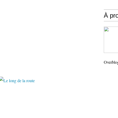
À pr
Overblo