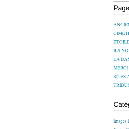
Page
ANCIE
CIMET
ETOIL
ILS N
LA DA
MERCI
SITES 
TRIBU
Caté
Images 