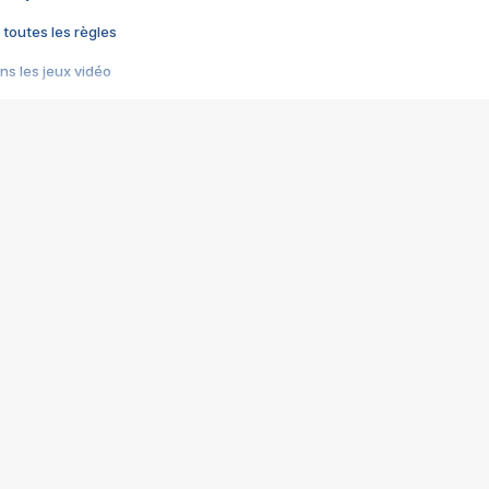
 toutes les règles
s les jeux vidéo
us choquant de Rockstar ? - Le scandale BULLY
e plus moche de Steam
du RÊVE tourne au CAUCHEMAR
pendant 8 heures
it… à tort
umiliés par un jeu vidéo
ire - Final Fantasy 8
ti un empire - Age of Empires
story DOFUS
tard, il crée l'un des pires jeux de tous les temps, MindsEye.