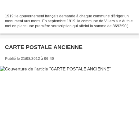
1919: le gouvernement français demande à chaque commune d'ériger un
monument aux morts .En septembre 1919, la commune de Villers sur Authie
met en place une première souscription qui atteint la somme de 8693f90( de
l'époque).Dans le même mois une seconde...
CARTE POSTALE ANCIENNE
Publié le 21/08/2012 à 06:40