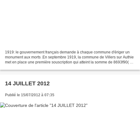
1919: le gouvernement français demande à chaque commune d'ériger un
monument aux morts .En septembre 1919, la commune de Villers sur Authie
met en place une première souscription qui atteint la somme de 8693f90( de
l'époque).Dans le même mois une seconde...
14 JUILLET 2012
Publié le 15/07/2012 à 07:35