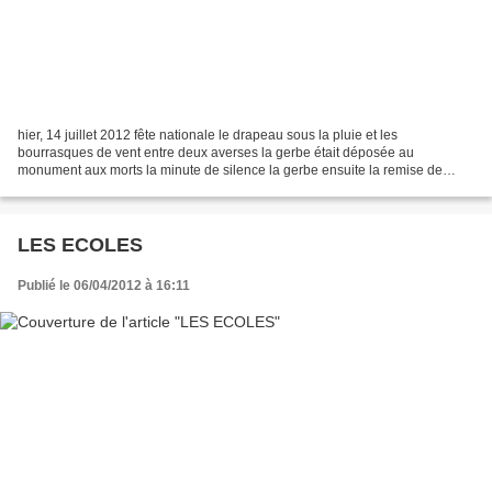
hier, 14 juillet 2012 fête nationale le drapeau sous la pluie et les
bourrasques de vent entre deux averses la gerbe était déposée au
monument aux morts la minute de silence la gerbe ensuite la remise de
cadeaux offert ( livres) par la commune aux étudiants...
LES ECOLES
Publié le 06/04/2012 à 16:11