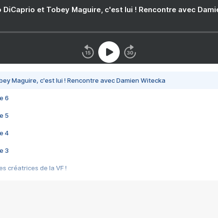
 DiCaprio et Tobey Maguire, c'est lui ! Rencontre avec Dam
bey Maguire, c'est lui ! Rencontre avec Damien Witecka
e 6
e 5
e 4
e 3
s créatrices de la VF !
e 2
e 1