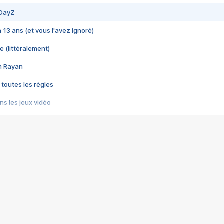
 DayZ
 a 13 ans (et vous l'avez ignoré)
e (littéralement)
im Rayan
 toutes les règles
s les jeux vidéo
us choquant de Rockstar ? - Le scandale BULLY
e plus moche de Steam
du RÊVE tourne au CAUCHEMAR
pendant 8 heures
it… à tort
umiliés par un jeu vidéo