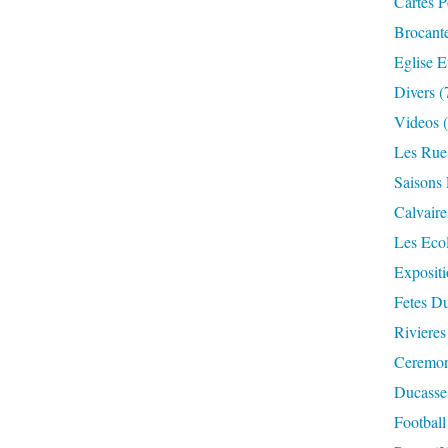
Cartes P
Brocant
Eglise E
Divers
(
Videos
(
Les Rue
Saisons 
Calvaire
Les Eco
Expositi
Fetes Du
Rivieres
Ceremoni
Ducasse
Football