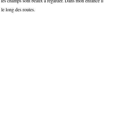
s les champs sont beaux à regarder. Dans mon enfance il
le long des routes.