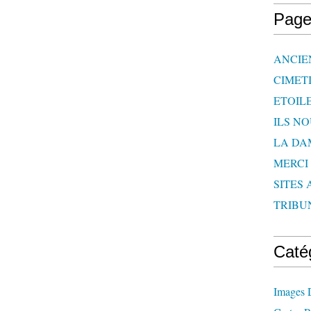
Page
ANCIE
CIMET
ETOIL
ILS N
LA DA
MERCI
SITES 
TRIBU
Caté
Images 