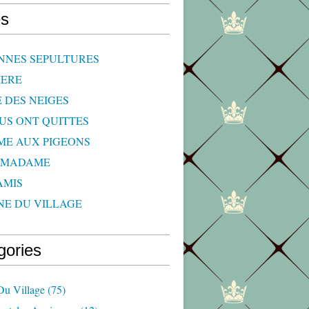
s
NNES SEPULTURES
IERE
E DES NEIGES
OUS ONT QUITTES
ME AUX PIGEONS
 MADAME
AMIS
NE DU VILLAGE
gories
Du Village
(75)