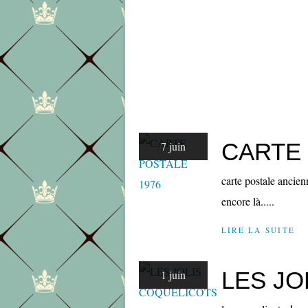
CARTE 
7 juin
carte postale ancienn
encore là.....
LIRE LA SUITE
LES JO
1 juin