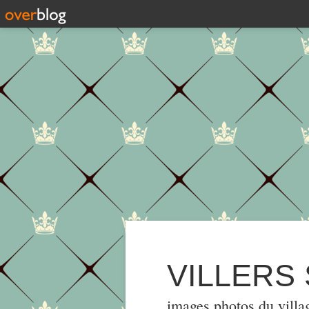
VILLERS
images,photos du villa