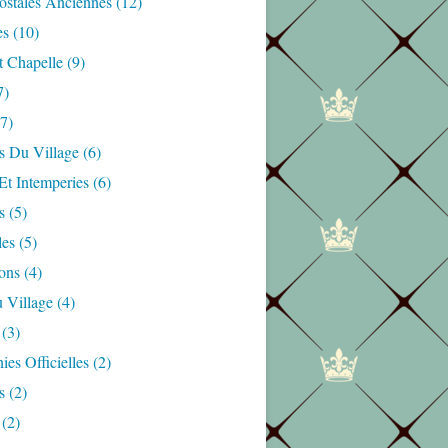
ostales Anciennes
(12)
es
(10)
t Chapelle
(9)
7)
7)
s Du Village
(6)
Et Intemperies
(6)
s
(5)
les
(5)
ons
(4)
 Village
(4)
(3)
es Officielles
(2)
s
(2)
(2)