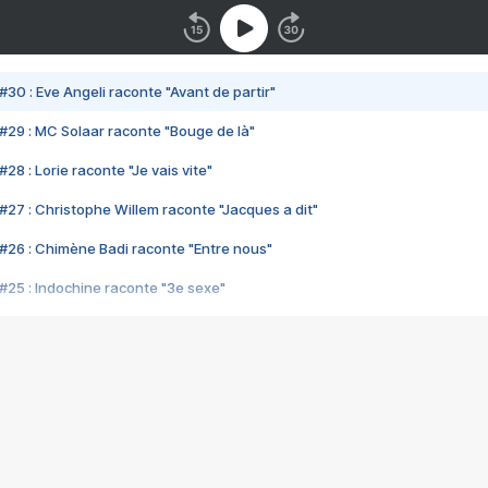
#30 : Eve Angeli raconte "Avant de partir"
#29 : MC Solaar raconte "Bouge de là"
28 : Lorie raconte "Je vais vite"
#27 : Christophe Willem raconte "Jacques a dit"
#26 : Chimène Badi raconte "Entre nous"
#25 : Indochine raconte "3e sexe"
#24 : Zaho raconte "C'est chelou"
#23 : Patrick Bruel raconte "Au café des délices"
#22 : Kyo raconte "Le chemin"
#21 : Nolwenn Leroy raconte "Cassé"
#20 : Patrick Hernandez raconte "Born to be alive"