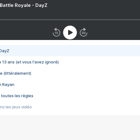
 Battle Royale - DayZ
 DayZ
 a 13 ans (et vous l'avez ignoré)
e (littéralement)
im Rayan
 toutes les règles
s les jeux vidéo
us choquant de Rockstar ? - Le scandale BULLY
e plus moche de Steam