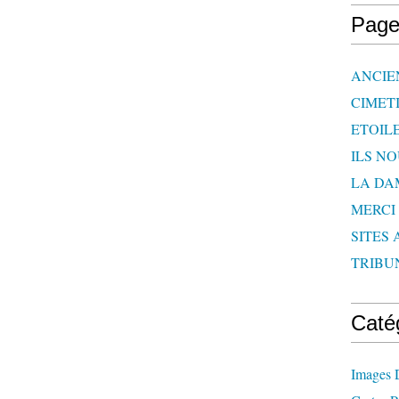
Page
ANCIE
CIMET
ETOIL
ILS N
LA DA
MERCI
SITES 
TRIBU
Caté
Images 