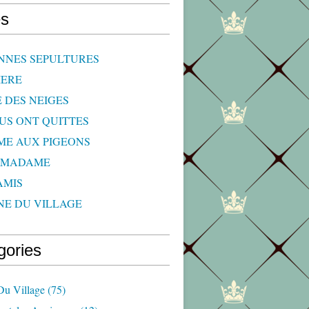
s
NNES SEPULTURES
IERE
E DES NEIGES
OUS ONT QUITTES
ME AUX PIGEONS
 MADAME
AMIS
NE DU VILLAGE
gories
Du Village
(75)