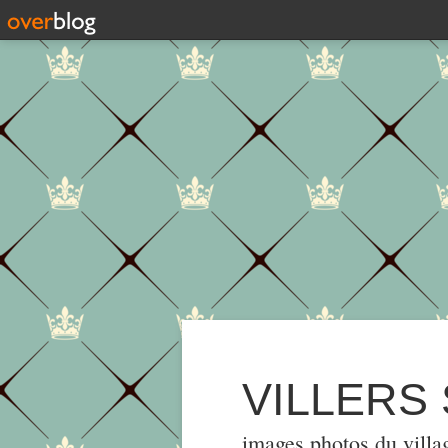
VILLERS
images,photos du villa