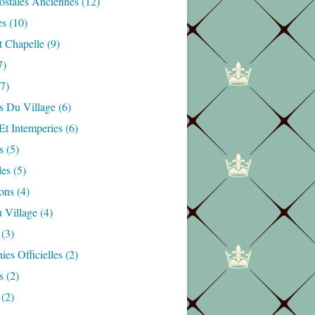
ostales Anciennes
(12)
es
(10)
t Chapelle
(9)
7)
7)
s Du Village
(6)
Et Intemperies
(6)
s
(5)
les
(5)
ons
(4)
 Village
(4)
(3)
es Officielles
(2)
s
(2)
(2)