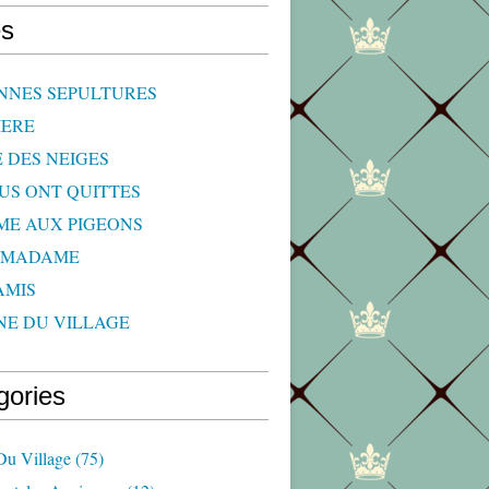
s
NNES SEPULTURES
IERE
E DES NEIGES
OUS ONT QUITTES
ME AUX PIGEONS
 MADAME
AMIS
NE DU VILLAGE
gories
Du Village
(75)