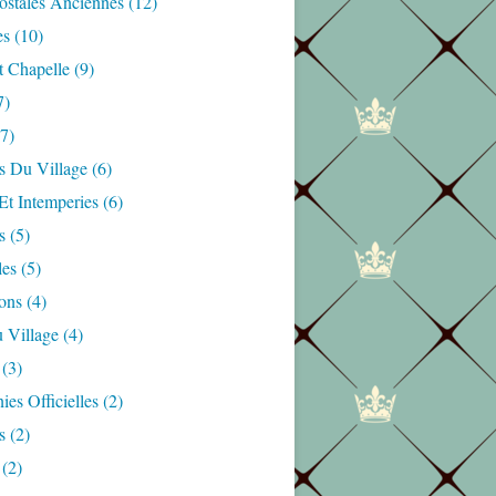
ostales Anciennes
(12)
es
(10)
t Chapelle
(9)
7)
7)
s Du Village
(6)
Et Intemperies
(6)
s
(5)
les
(5)
ons
(4)
 Village
(4)
(3)
es Officielles
(2)
s
(2)
(2)