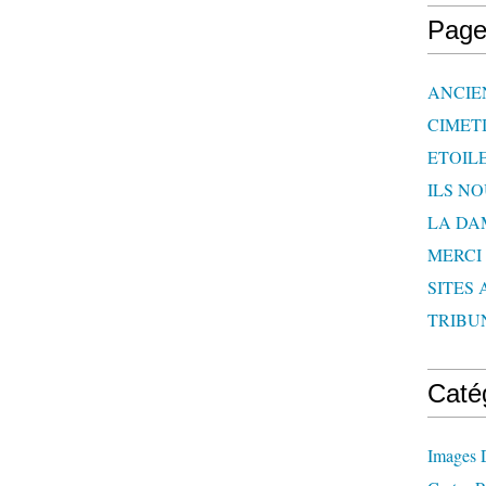
Page
ANCIE
CIMET
ETOIL
ILS N
LA DA
MERCI
SITES 
TRIBU
Caté
Images 