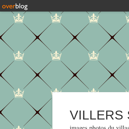
VILLERS
images,photos du villa