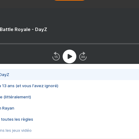
 Battle Royale - DayZ
 DayZ
 a 13 ans (et vous l'avez ignoré)
e (littéralement)
im Rayan
 toutes les règles
s les jeux vidéo