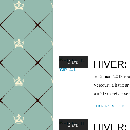
HIVER: 
3 avr.
le 12 mars 2013 rou
Vercourt, à hauteur 
Authie merci de votr
LIRE LA SUITE
HIVER: 
2 avr.