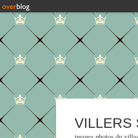
VILLERS
images,photos du villa