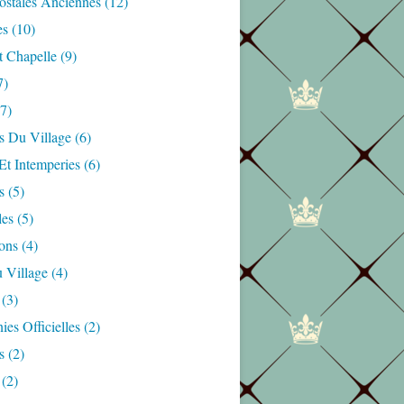
ostales Anciennes
(12)
es
(10)
t Chapelle
(9)
7)
7)
s Du Village
(6)
Et Intemperies
(6)
s
(5)
les
(5)
ons
(4)
 Village
(4)
(3)
es Officielles
(2)
s
(2)
(2)