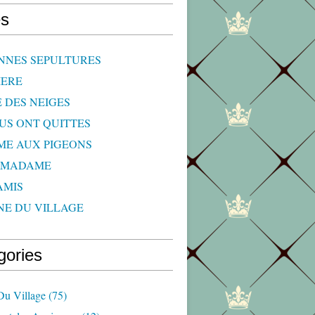
s
NNES SEPULTURES
IERE
E DES NEIGES
OUS ONT QUITTES
ME AUX PIGEONS
 MADAME
AMIS
NE DU VILLAGE
gories
Du Village
(75)