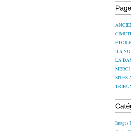
Page
ANCIE
CIMET
ETOIL
ILS N
LA DA
MERCI
SITES 
TRIBU
Caté
Images 