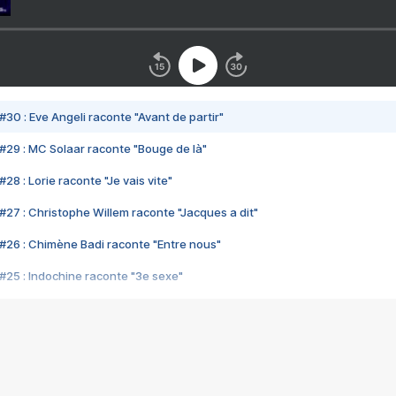
#30 : Eve Angeli raconte "Avant de partir"
#29 : MC Solaar raconte "Bouge de là"
28 : Lorie raconte "Je vais vite"
#27 : Christophe Willem raconte "Jacques a dit"
#26 : Chimène Badi raconte "Entre nous"
#25 : Indochine raconte "3e sexe"
#24 : Zaho raconte "C'est chelou"
#23 : Patrick Bruel raconte "Au café des délices"
#22 : Kyo raconte "Le chemin"