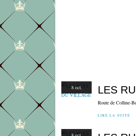
LES RU
8 oct.
Route de Colline-Be
LIRE LA SUITE
8 oct.