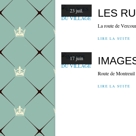
LES RU
23 juil.
La route de Vercourt
LIRE LA SUITE
IMAGES
17 juin
Route de Montreuil m
LIRE LA SUITE