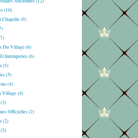
ostales Anciennes
(12)
es
(10)
t Chapelle
(9)
7)
7)
s Du Village
(6)
Et Intemperies
(6)
s
(5)
les
(5)
ons
(4)
 Village
(4)
(3)
es Officielles
(2)
s
(2)
(2)