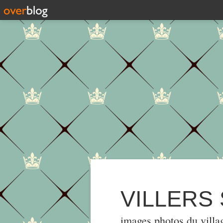
VILLERS
images,photos du villa