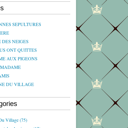
s
NNES SEPULTURES
IERE
E DES NEIGES
OUS ONT QUITTES
ME AUX PIGEONS
 MADAME
AMIS
NE DU VILLAGE
gories
Du Village
(75)