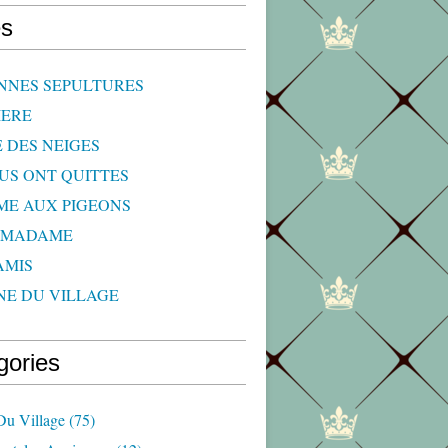
s
NNES SEPULTURES
IERE
E DES NEIGES
OUS ONT QUITTES
ME AUX PIGEONS
 MADAME
AMIS
NE DU VILLAGE
gories
Du Village
(75)