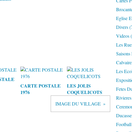
Cartes P
Brocant
Eglise E
Divers
(
Videos
(
Les Rue
Saisons 
Calvaire
Les Eco
STALE
Expositi
CARTE POSTALE
LES JOLIS
Fetes Du
1976
COQUELICOTS
Rivieres
IMAGE DU VILLAGE
Ceremoni
Ducasse
Football