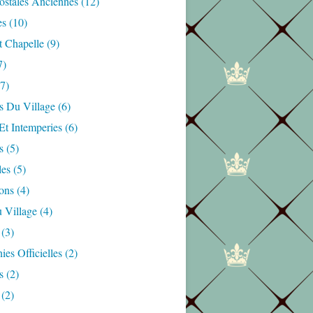
ostales Anciennes
(12)
es
(10)
t Chapelle
(9)
7)
7)
s Du Village
(6)
Et Intemperies
(6)
s
(5)
les
(5)
ons
(4)
 Village
(4)
(3)
es Officielles
(2)
s
(2)
(2)