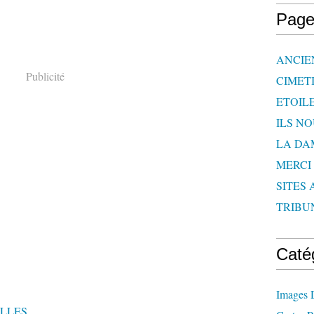
Page
ANCIE
Publicité
CIMET
ETOIL
ILS N
LA DA
MERCI
SITES 
TRIBU
Caté
Images 
ELLES