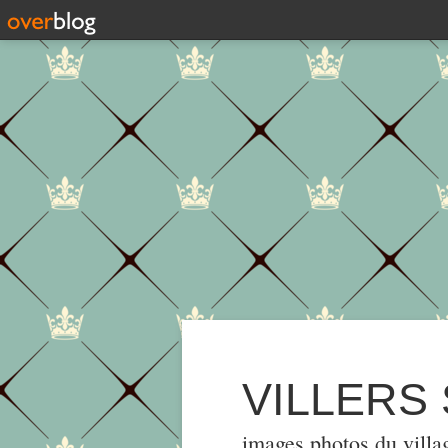
VILLERS
images,photos du villa