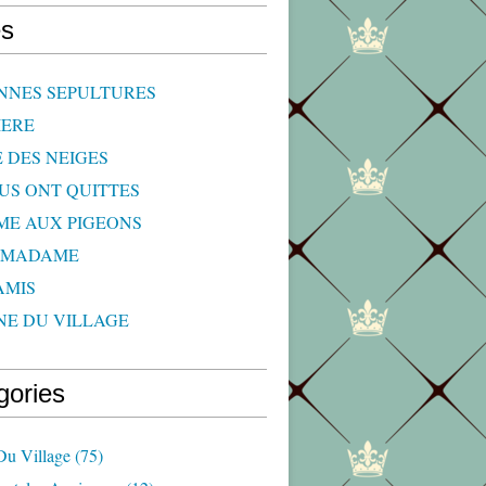
s
NNES SEPULTURES
IERE
E DES NEIGES
OUS ONT QUITTES
ME AUX PIGEONS
 MADAME
AMIS
NE DU VILLAGE
gories
Du Village
(75)