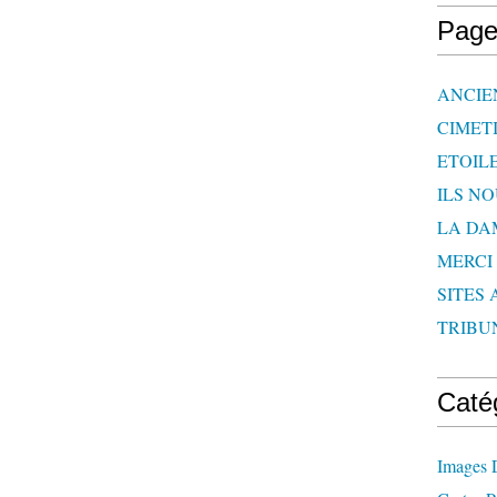
Page
ANCIE
CIMET
ETOIL
ILS N
LA DA
MERCI
SITES 
TRIBU
Caté
Images 