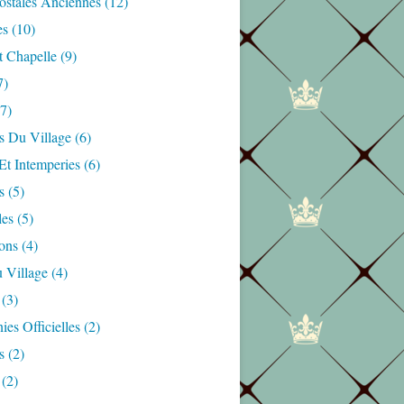
ostales Anciennes
(12)
es
(10)
t Chapelle
(9)
7)
7)
s Du Village
(6)
Et Intemperies
(6)
s
(5)
les
(5)
ons
(4)
 Village
(4)
(3)
es Officielles
(2)
s
(2)
(2)