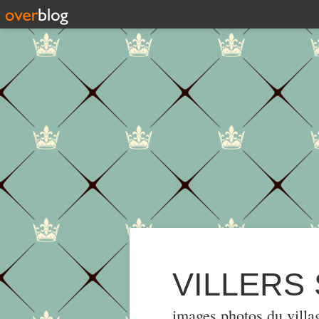
VILLERS
images,photos du villa