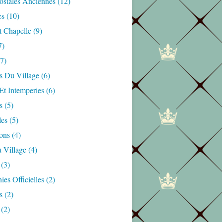
ostales Anciennes
(12)
es
(10)
t Chapelle
(9)
7)
7)
s Du Village
(6)
Et Intemperies
(6)
s
(5)
les
(5)
ons
(4)
 Village
(4)
(3)
es Officielles
(2)
s
(2)
(2)