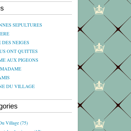
s
NNES SEPULTURES
IERE
E DES NEIGES
OUS ONT QUITTES
ME AUX PIGEONS
 MADAME
AMIS
NE DU VILLAGE
gories
Du Village
(75)