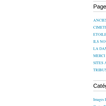
Page
ANCIE
CIMET
ETOIL
ILS N
LA DA
MERCI
SITES 
TRIBU
Caté
Images 