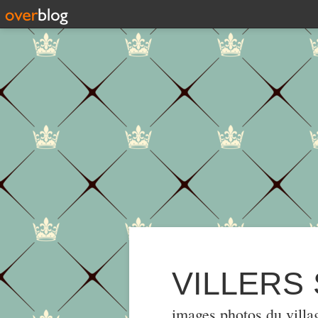
VILLERS
images,photos du villa