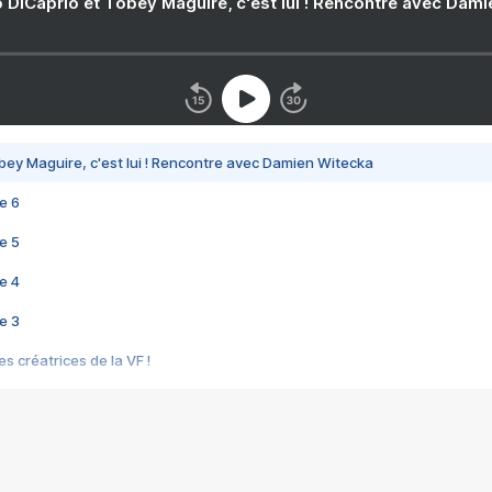
 DiCaprio et Tobey Maguire, c'est lui ! Rencontre avec Dam
bey Maguire, c'est lui ! Rencontre avec Damien Witecka
e 6
e 5
e 4
e 3
s créatrices de la VF !
e 2
e 1
e Mektoub My Love arrive enfin ! Rencontre avec Shaïn Boumedine et Sal