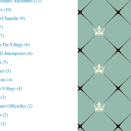
ostales Anciennes
(12)
es
(10)
t Chapelle
(9)
7)
7)
s Du Village
(6)
Et Intemperies
(6)
s
(5)
les
(5)
ons
(4)
 Village
(4)
(3)
es Officielles
(2)
s
(2)
(2)