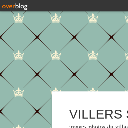
VILLERS
images,photos du villa