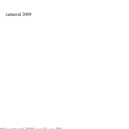
carnaval 2009
uthie carnaval 2009
par
libertad80