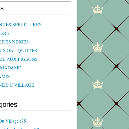
s
NNES SEPULTURES
IERE
E DES NEIGES
OUS ONT QUITTES
ME AUX PIGEONS
 MADAME
AMIS
NE DU VILLAGE
gories
Du Village
(75)