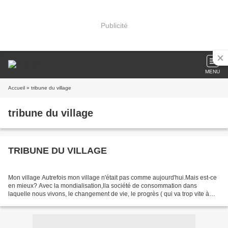
Publicité
MENU
Accueil
» tribune du village
tribune du village
TRIBUNE DU VILLAGE
Mon village Autrefois mon village n'était pas comme aujourd'hui.Mais est-ce
en mieux? Avec la mondialisation,lla société de consommation dans
laquelle nous vivons, le changement de vie, le progrès ( qui va trop vite à
mon goût), tout cela a fait qu'aujourd'hui...