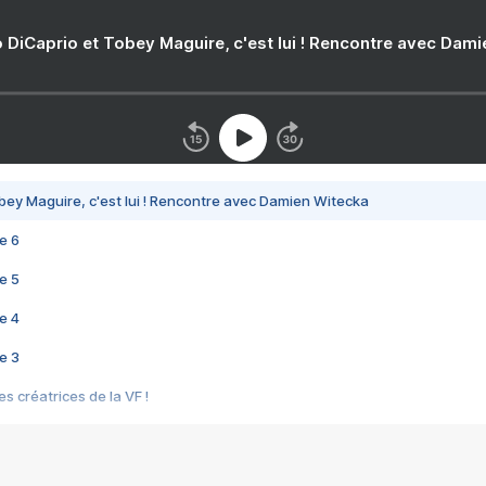
 DiCaprio et Tobey Maguire, c'est lui ! Rencontre avec Dam
bey Maguire, c'est lui ! Rencontre avec Damien Witecka
e 6
e 5
e 4
e 3
s créatrices de la VF !
e 2
e 1