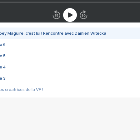
bey Maguire, c'est lui ! Rencontre avec Damien Witecka
e 6
e 5
e 4
e 3
s créatrices de la VF !
e 2
e 1
e Mektoub My Love arrive enfin ! Rencontre avec Shaïn Boumedine et Sal
i : après Toni en famille