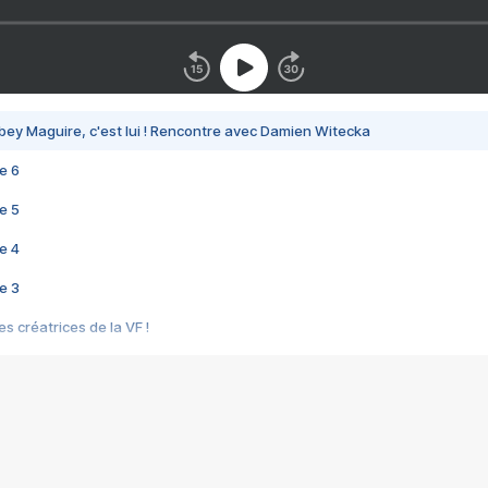
bey Maguire, c'est lui ! Rencontre avec Damien Witecka
e 6
e 5
e 4
e 3
s créatrices de la VF !
e 2
e 1
e Mektoub My Love arrive enfin ! Rencontre avec Shaïn Boumedine et Sal
i : après Toni en famille