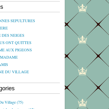
s
NNES SEPULTURES
IERE
E DES NEIGES
OUS ONT QUITTES
ME AUX PIGEONS
 MADAME
AMIS
NE DU VILLAGE
gories
Du Village
(75)