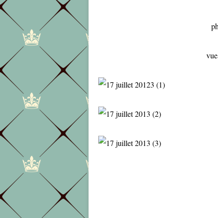
ph
vues