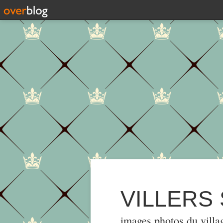
VILLERS
images,photos du villa