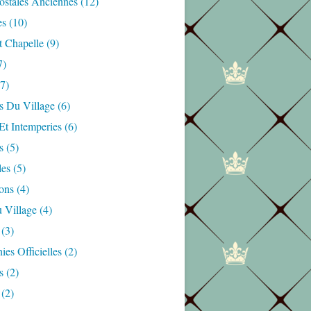
ostales Anciennes
(12)
es
(10)
t Chapelle
(9)
7)
7)
s Du Village
(6)
Et Intemperies
(6)
s
(5)
les
(5)
ons
(4)
 Village
(4)
(3)
es Officielles
(2)
s
(2)
(2)