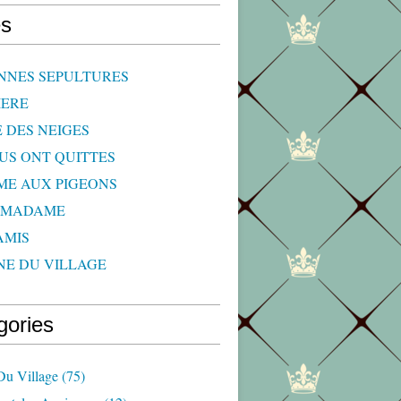
s
NNES SEPULTURES
IERE
E DES NEIGES
OUS ONT QUITTES
ME AUX PIGEONS
 MADAME
AMIS
NE DU VILLAGE
gories
Du Village
(75)