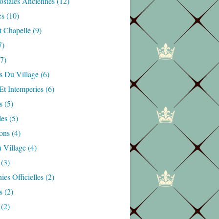
ostales Anciennes
(12)
es
(10)
t Chapelle
(9)
7)
7)
s Du Village
(6)
Et Intemperies
(6)
s
(5)
les
(5)
ons
(4)
 Village
(4)
(3)
es Officielles
(2)
s
(2)
(2)