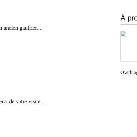
À pr
n ancien gaufrier....
Overblo
rci de votre visite...