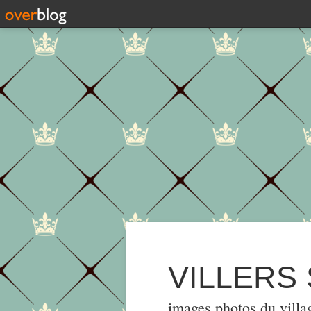
VILLERS
images,photos du villa