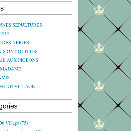
s
NNES SEPULTURES
IERE
E DES NEIGES
OUS ONT QUITTES
ME AUX PIGEONS
 MADAME
AMIS
NE DU VILLAGE
gories
Du Village
(75)