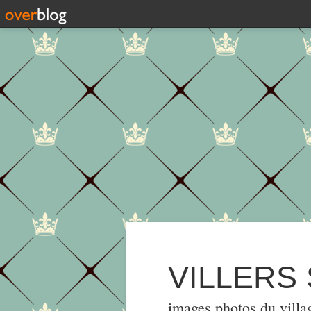
VILLERS
images,photos du villa