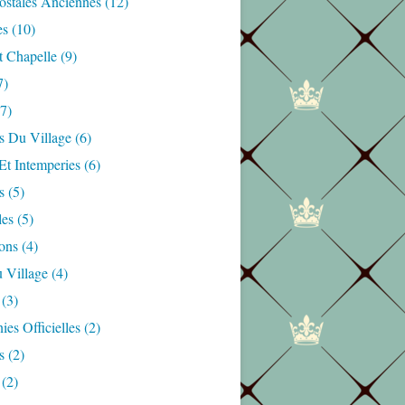
ostales Anciennes
(12)
es
(10)
t Chapelle
(9)
7)
7)
s Du Village
(6)
Et Intemperies
(6)
s
(5)
les
(5)
ons
(4)
 Village
(4)
(3)
es Officielles
(2)
s
(2)
(2)