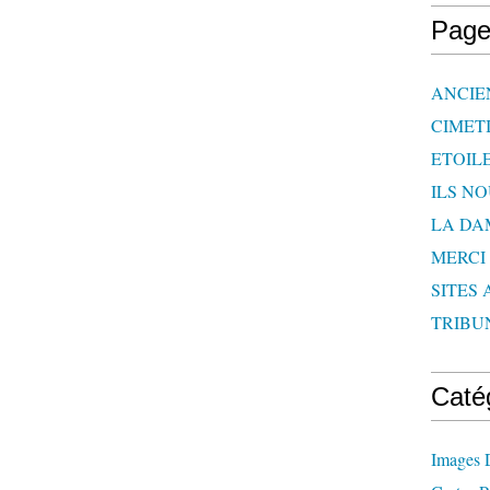
Page
ANCIE
CIMET
ETOIL
ILS N
LA DA
MERCI
SITES 
TRIBU
Caté
Images 