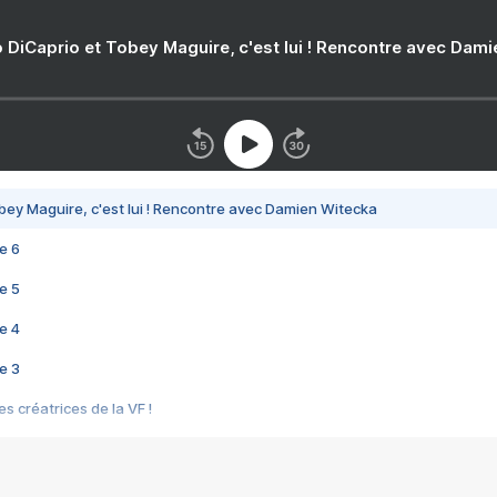
 DiCaprio et Tobey Maguire, c'est lui ! Rencontre avec Dam
bey Maguire, c'est lui ! Rencontre avec Damien Witecka
e 6
e 5
e 4
e 3
s créatrices de la VF !
e 2
e 1