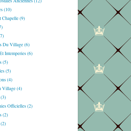
ostales Anciennes
(12)
es
(10)
t Chapelle
(9)
7)
7)
s Du Village
(6)
Et Intemperies
(6)
s
(5)
les
(5)
ons
(4)
 Village
(4)
(3)
es Officielles
(2)
s
(2)
(2)