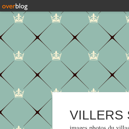
VILLERS
images,photos du villa