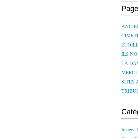
Page
ANCIE
CIMET
ETOIL
ILS N
LA DA
MERCI
SITES 
TRIBU
Caté
Images 