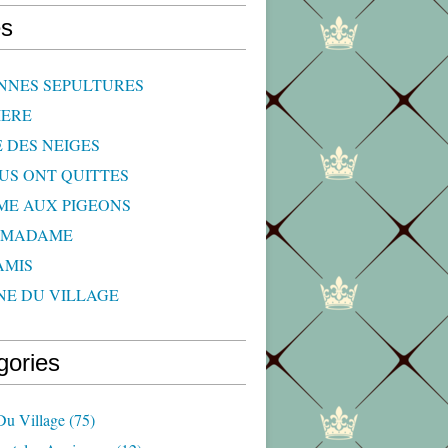
s
NNES SEPULTURES
IERE
E DES NEIGES
OUS ONT QUITTES
ME AUX PIGEONS
 MADAME
AMIS
NE DU VILLAGE
gories
Du Village
(75)