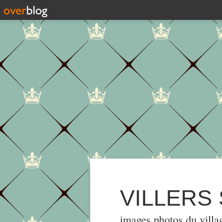
VILLERS
images,photos du villa