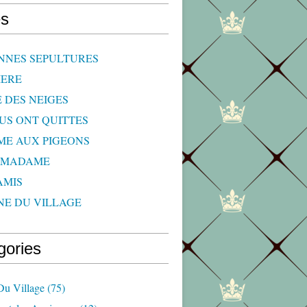
s
NNES SEPULTURES
IERE
E DES NEIGES
OUS ONT QUITTES
ME AUX PIGEONS
 MADAME
AMIS
NE DU VILLAGE
gories
Du Village
(75)