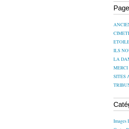
Page
ANCIE
CIMET
ETOIL
ILS N
LA DA
MERCI
SITES 
TRIBU
Caté
Images 