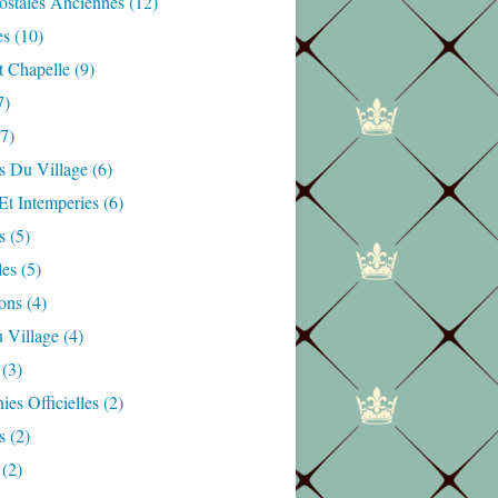
ostales Anciennes
(12)
es
(10)
t Chapelle
(9)
7)
7)
s Du Village
(6)
Et Intemperies
(6)
s
(5)
les
(5)
ons
(4)
 Village
(4)
(3)
es Officielles
(2)
s
(2)
(2)