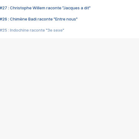
#27 : Christophe Willem raconte "Jacques a dit"
#26 : Chimène Badi raconte "Entre nous"
#25 : Indochine raconte "3e sexe"
#24 : Zaho raconte "C'est chelou"
#23 : Patrick Bruel raconte "Au café des délices"
#22 : Kyo raconte "Le chemin"
#21 : Nolwenn Leroy raconte "Cassé"
#20 : Patrick Hernandez raconte "Born to be alive"
#19 : Lorie raconte "Près de moi"
#18 : Michael Jones raconte "A nos actes manqués" (avec Jean-Jacque
#17 : Khaled raconte "Aïcha"
#16 : Corneille raconte "Parce qu'on vient de loin"