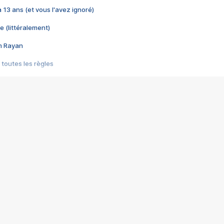
 a 13 ans (et vous l'avez ignoré)
e (littéralement)
im Rayan
 toutes les règles
s les jeux vidéo
us choquant de Rockstar ? - Le scandale BULLY
e plus moche de Steam
du RÊVE tourne au CAUCHEMAR
pendant 8 heures
it… à tort
umiliés par un jeu vidéo
ire - Final Fantasy 8