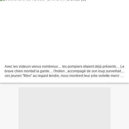
Avec les visteurs venus nombreux.... les pompiers étaient déjà présents.... Le
brave chien montait la garde.... l'Indien , accompagé de son loup,surveillait....
ces jeunes "filles" au regard tendre, nous montrent leur jolie voilette merci de
votre vi...